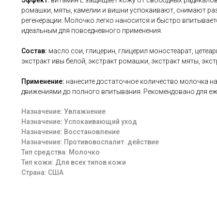
Эффект:
в
итамин Е защищает кожу от свободных радикалов
ромашки, мяты, камелии и вишни успокаивают, снимают ра
регенерации. Молочко легко наносится и быстро впитываетс
идеальным для повседневного применения.
Состав:
м
асло сои, глицерин, глицерил моностеарат, цетеари
экстракт ивы белой, экстракт ромашки, экстракт мяты, экст
Применение:
н
анесите достаточное количество молочка н
движениями до полного впитывания. Рекомендовано для е
Назначение: Увлажнение
Назначение: Успокаивающий уход
Назначение: Восстановление
Назначение: Противовоспалит. действие
Тип средства: Молочко
Тип кожи: Для всех типов кожи
Страна: США