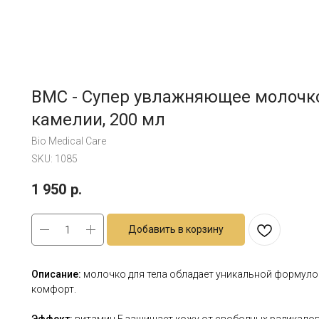
BMC - Супер увлажняющее молочко
камелии, 200 мл
Bio Medical Care
SKU:
1085
1 950
р.
Добавить в корзину
Описание:
м
олочко для тела обладает уникальной формуло
комфорт.