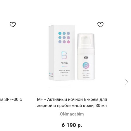
м SPF-30 с
MF - Активный ночной B-крем для
TET
л
жирной и проблемной кожи, 30 мл
ONmacabim
6 190
р.