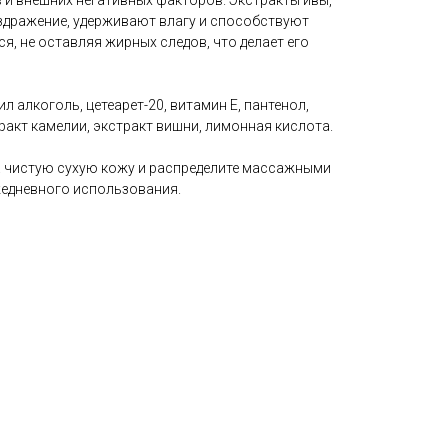
 и внешних негативных факторов. Экстракты ивы,
здражение, удерживают влагу и способствуют
я, не оставляя жирных следов, что делает его
л алкоголь, цетеарет-20, витамин Е, пантенол,
ракт камелии, экстракт вишни, лимонная кислота.
а чистую сухую кожу и распределите массажными
жедневного использования.