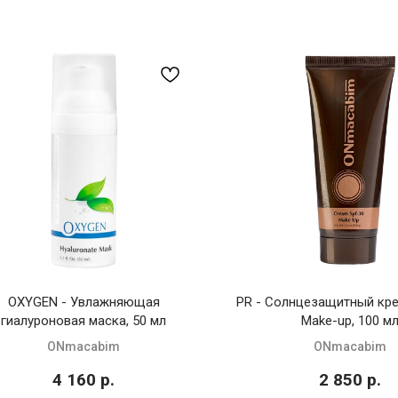
OXYGEN - Увлажняющая
PR - Солнцезащитный кре
гиалуроновая маска, 50 мл
Make-up, 100 м
ONmacabim
ONmacabim
4 160
р.
2 850
р.