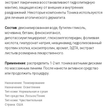
экстракт лакричника восстанавливают гидролипидную
мантию, защищая кожу от внешних и внутренних
раздражений. Некоторые компоненты Тоника используются
для лечения атопического дерматита.
Состав:
деионизированная вода, бутилен гликоль,
мочевина, бетаин, феноксиэтанол,
дипотассиумглицирризат, глюкозилгесперидин, фолиевая
кислота, гиалуронат натрия, ниацинамид, гидролизованный
протеин хлопка, кокоилпролин, аромат, ЭДТА, экстракт
листьев розмарина лекарственного.
Применение:
распределить 1-2 мл. тоника ватными дисками
по массажным линиям. После нанести активное средство
или продолжить процедуру.
Назначение: Тонизирование
Назначение: Осветление
Тип кожи: Нормальная и сухая
Тип средства: Лосьон/Тоник
Тип кожи: Чувствительная
Страна: США