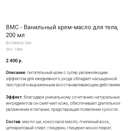
BMC - Ванильный крем-масло для тела,
200 мл
Bio Medical Care
SKU:
1084
2 400
р.
Описание:
п
итательный крем с супер увлажняющим
эффектом для ежедневного ухода обладает насыщенной
текстурой и выраженным восстанавливающим действием.
Эффект:
б
лагодаря уникальному сочетанию натуральных
ингредиентов он смягчает кожу, обеспечивает длительное
увлажнение и питание, предотвращая появление сухости.
Состав:
м
асло ши, кокосовое масло, пчелиный воск,
цетеариловый спирт, глицерин, глицерил моностеарат,