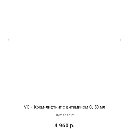
VC - Крем-лифтинг с витамином С, 50 мл
N
ONmacabim
4 960
р.