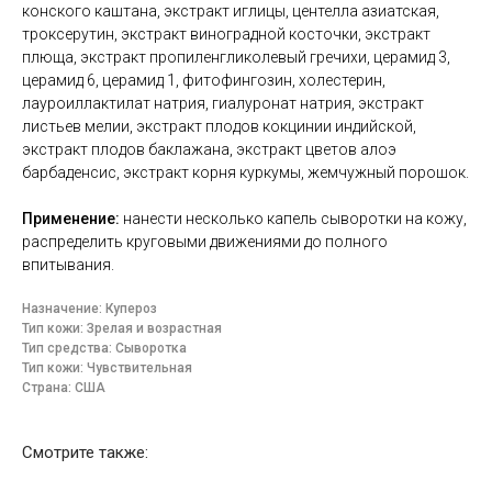
конского каштана, экстракт иглицы, центелла азиатская,
троксерутин, экстракт виноградной косточки, экстракт
плюща, экстракт пропиленгликолевый гречихи, церамид 3,
церамид 6, церамид 1, фитофингозин, холестерин,
лауроиллактилат натрия, гиалуронат натрия, экстракт
листьев мелии, экстракт плодов кокцинии индийской,
экстракт плодов баклажана, экстракт цветов алоэ
барбаденсис, экстракт корня куркумы, жемчужный порошок.
Применение:
нанести несколько капель сыворотки на кожу,
распределить круговыми движениями до полного
впитывания.
Назначение: Купероз
Тип кожи: Зрелая и возрастная
Тип средства: Сыворотка
Тип кожи: Чувствительная
Страна: США
Смотрите также: