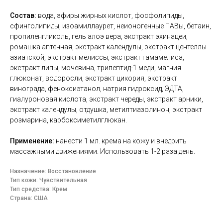
Состав:
вода, эфиры жирных кислот, фосфолипиды,
сфинголипиды, изоамиллаурет, неионогенные ПАВы, бетаин,
пропиленгликоль, гель алоэ вера, экстракт эхинацеи,
ромашка аптечная, экстракт календулы, экстракт центеллы
азиатской, экстракт мелиссы, экстракт гамамелиса,
экстракт липы, мочевина, трипептид-1 меди, магния
глюконат, водоросли, экстракт цикория, экстракт
винограда, феноксиэтанол, натрия гидроксид, ЭДТА,
гиалуроновая кислота, экстракт череды, экстракт арники,
экстракт календулы, отдушка, метилтиазолинон, экстракт
розмарина, карбоксиметилглюкан.
Применение:
нанести 1 мл. крема на кожу и внедрить
массажными движениями. Использовать 1-2 раза день.
Назначение: Восстановление
Тип кожи: Чувствительная
Тип средства: Крем
Страна: США