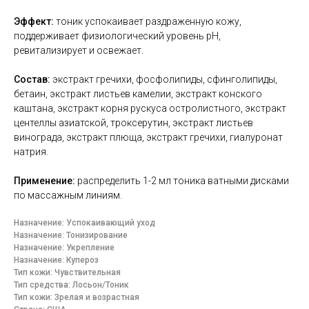
Эффект:
тоник успокаивает раздраженную кожу,
поддерживает физиологический уровень pH,
ревитализирует и освежает.
Состав:
экстракт гречихи, фосфолипиды, сфинголипиды,
бетаин, экстракт листьев камелии, экстракт конского
каштана, экстракт корня рускуса остролистного, экстракт
центеллы азиатской, троксерутин, экстракт листьев
винограда, экстракт плюща, экстракт гречихи, гиалуронат
натрия.
Применение:
распределить 1-2 мл тоника ватными дисками
по массажным линиям.
Назначение: Успокаивающий уход
Назначение: Тонизирование
Назначение: Укрепление
Назначение: Купероз
Тип кожи: Чувствительная
Тип средства: Лосьон/Тоник
Тип кожи: Зрелая и возрастная