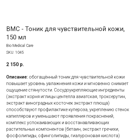
BMC - Тоник для чувствительной кожи,
150 мл
Bio Medical Care
SKU:
1045
2 150
р.
Описание:
обогащённый тоник для чувствительной кожи
повышает уровень увлажнения кожи и мгновенно снимает
ощущение стянутости. Сосудоукрепляющие ингредиенты
(экстракт корня иглицы центелла азиатская, троксерутин,
экстракт виноградных косточек экстракт плюща)
способствуют профилактике купероза, укреплению стенок
капилляров и уменьшают проявления покраснений,
комплекс успокаивающих и восстанавливающих
растительных компонентов (бетаин, экстракт гречихи,
фосфолипиды, сфинголипиды, гиалуроновая кислота)