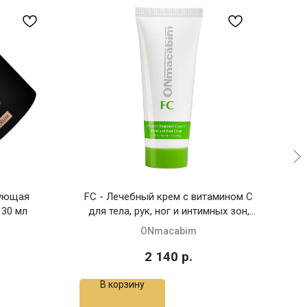
рующая
FC - Лечебный крем с витамином C
H
 30 мл
для тела, рук, ног и интимных зон,
100 мл
ONmacabim
2 140
р.
В корзину