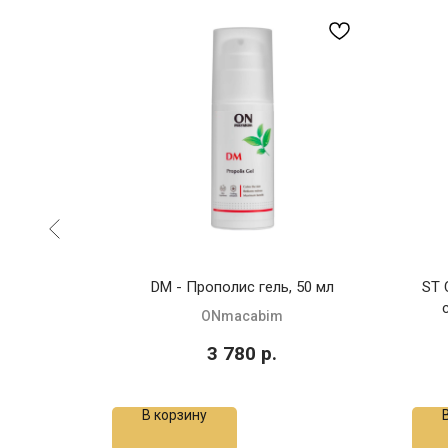
 крем со
DM - Прополис гель, 50 мл
ST 
 норм. и
ONmacabim
л
3 780
р.
В корзину