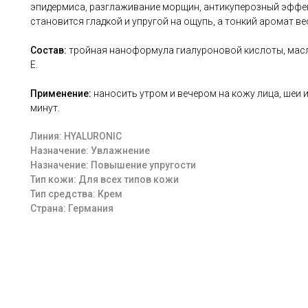
эпидермиса, разглаживание морщин, антикуперозный эффек
становится гладкой и упругой на ощупь, а тонкий аромат в
Состав:
тройная наноформула гиалуроновой кислоты, масл
Е.
Применение:
наносить утром и вечером на кожу лица, шеи 
минут.
Линия: HYALURONIC
Назначение: Увлажнение
Назначение: Повышение упругости
Тип кожи: Для всех типов кожи
Тип средства: Крем
Страна: Германия