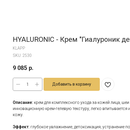
HYALURONIC - Крем "Гиалуроник ден
KLAPP
SKU:
2530
9 085
р.
Добавить в корзину
Описание:
крем для комплексного ухода за кожей лица, шеи
инновационную крем-гелевую текстуру, легко впитывается
кожу.
Эффект:
глубокое увлажнение, детоксикация, устранение 