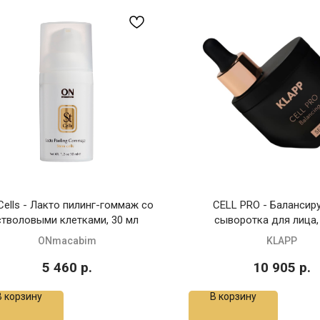
Cells - Лакто пилинг-гоммаж со
CELL PRO - Баланси
стволовыми клетками, 30 мл
сыворотка для лица,
ONmacabim
KLAPP
5 460
р.
10 905
р.
В корзину
В корзину