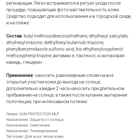
регенерации. Легко встраивается в ритуал ухода после
процедур, повышающих фоточувствительность кожи.
Средство подходит для использования и в городской среде,
и на пляже.
Состав:
butyl methoxydibenzoylmethane, ethylhexyl salicylate,
ethylhexyl triazone, diethylhexyl butamido triazone,
phenylbenzimidazole sulfonic acid, bis-ethylhexyloxyphenol
methoxyphenyl triazine, витамин e, пантенол, ксантановая
камедь, глицерин.
Применение:
наносить равномерным слоем на все
открытые участки кожи до выхода на солнце,
дополнительно каждые 2 часа наносить при длительном
пребывании на солнце, а также после купания, вытирания
полотенцем, при интенсивном потении.
Линия: SUN PROTECTION MLP
Назначение: Защита от солнца
Назначение: Смягчение
Назначение: Тонизирование
Тип кожи: Для всех типов кожи