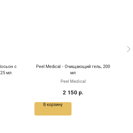
Лосьон с
Peel Medical - Очищающий гель, 200
TET
125 мл
мл
Peel Medical
2 150
р.
В корзину