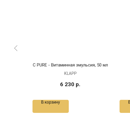
 50 мл
C PURE - Витаминная эмульсия, 50 мл
KLAPP
6 230
р.
В корзину