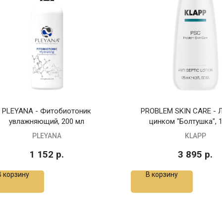
PLEYANA - Фитобиотоник
PROBLEM SKIN CARE - 
увлажняющий, 200 мл
цинком "Болтушка", 
PLEYANA
KLAPP
1 152
р.
3 895
р.
В корзину
В корзину