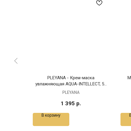
 Сияющий
PLEYANA - Крем-маска
M
125 мл
увлажняющая AQUA-INTELLECT, 50
мл
PLEYANA
1 395
р.
В корзину