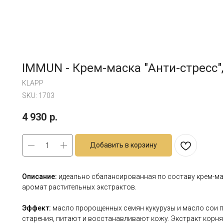
IMMUN - Крем-маска "Анти-стресс",
KLAPP
SKU:
1703
4 930
р.
Добавить в корзину
Описание:
идеально сбалансированная по составу крем-мас
аромат растительных экстрактов.
Эффект:
масло пророщенных семян кукурузы и масло сои 
старения, питают и восстанавливают кожу. Экстракт корн