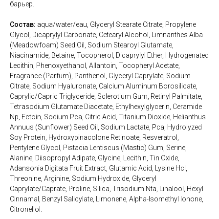
барьер.
Состав:
aqua/water/eau, Glyceryl Stearate Citrate, Propylene
Glycol, Dicaprylyl Carbonate, Cetearyl Alcohol, Limnanthes Alba
(Meadowfoam) Seed Oil, Sodium Stearoyl Glutamate,
Niacinamide, Betaine, Tocopherol, Dicaprylyl Ether, Hydrogenated
Lecithin, Phenoxyethanol, Allantoin, Tocopheryl Acetate,
Fragrance (Parfum), Panthenol, Glyceryl Caprylate, Sodium
Citrate, Sodium Hyaluronate, Calcium Aluminum Borosilicate,
Caprylic/Capric Triglyceride, Sclerotium Gum, Retinyl Palmitate,
Tetrasodium Glutamate Diacetate, Ethylhexylglycerin, Ceramide
Np, Ectoin, Sodium Pca, Citric Acid, Titanium Dioxide, Helianthus
Annuus (Sunflower) Seed Oil, Sodium Lactate, Pca, Hydrolyzed
Soy Protein, Hydroxypinacolone Retinoate, Resveratrol,
Pentylene Glycol, Pistacia Lentiscus (Mastic) Gum, Serine,
Alanine, Diisopropyl Adipate, Glycine, Lecithin, Tin Oxide,
Adansonia Digitata Fruit Extract, Glutamic Acid, Lysine Hcl,
Threonine, Arginine, Sodium Hydroxide, Glyceryl
Caprylate/Caprate, Proline, Silica, Trisodium Nta, Linalool, Hexyl
Cinnamal, Benzyl Salicylate, Limonene, Alpha-Isomethyl Ionone,
Citronellol.