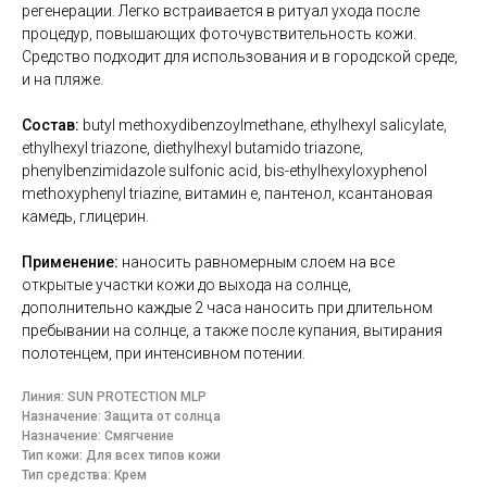
регенерации. Легко встраивается в ритуал ухода после
процедур, повышающих фоточувствительность кожи.
Средство подходит для использования и в городской среде,
и на пляже.
Состав:
butyl methoxydibenzoylmethane, ethylhexyl salicylate,
ethylhexyl triazone, diethylhexyl butamido triazone,
phenylbenzimidazole sulfonic acid, bis-ethylhexyloxyphenol
methoxyphenyl triazine, витамин e, пантенол, ксантановая
камедь, глицерин.
Применение:
наносить равномерным слоем на все
открытые участки кожи до выхода на солнце,
дополнительно каждые 2 часа наносить при длительном
пребывании на солнце, а также после купания, вытирания
полотенцем, при интенсивном потении.
Линия: SUN PROTECTION MLP
Назначение: Защита от солнца
Назначение: Смягчение
Тип кожи: Для всех типов кожи
Тип средства: Крем