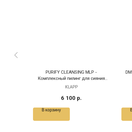
 вера, 50
PURIFY CLEANSING MLP -
DM
Комплексный пилинг для сияния
кожи, 30 мл
KLAPP
6 100
р.
В корзину