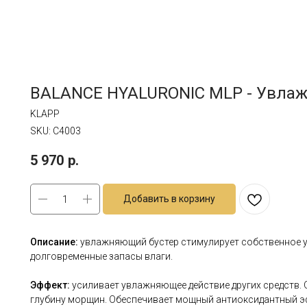
BALANCE HYALURONIC MLP - Увлаж
KLAPP
SKU:
C4003
5 970
р.
Добавить в корзину
Описание:
увлажняющий бустер стимулирует собственное 
долговременные запасы влаги.
Эффект:
усиливает увлажняющее действие других средств.
глубину морщин. Обеспечивает мощный антиоксидантный эф