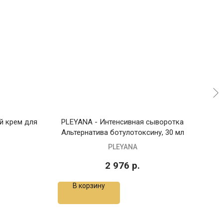
й крем для
PLEYANA - Интенсивная сыворотка
A
Альтернатива ботулотоксину, 30 мл
PLEYANA
2 976
р.
В корзину