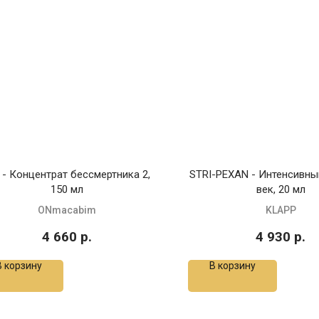
 - Концентрат бессмертника 2,
STRI-PEXAN - Интенсивны
150 мл
век, 20 мл
ONmacabim
KLAPP
4 660
р.
4 930
р.
В корзину
В корзину