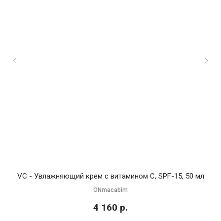
VC - Увлажняющий крем с витамином C, SPF-15, 50 мл
DM
ONmacabim
4 160
р.