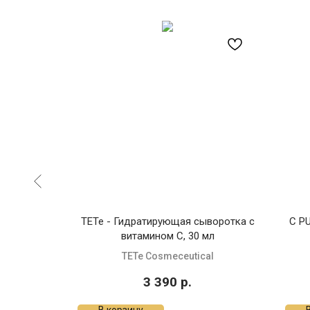
E -
TETe - Гидратирующая сыворотка с
C P
ий тоник,
витамином С, 30 мл
TETe Cosmeceutical
3 390
р.
В корзину