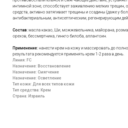
противовоспалительное и смягчающее действие, устраняет
интимной зоне, способствует заживлению мелких трещин,
средств, активно затягивает трещины и ссадины (даже у б
антибактериальным, антисептическим, регенерирующим дей
Состав:
масла какао, Ши, можжевельника, майорана, розма
орехов, бессмертника, гинкго билоба, аллантоин.
Применение:
нанести крем на кожу и массировать до полн
результата рекомендуется применять крем 1-2 раза в день.
Линия: FC
Назначение: Восстановление
Назначение: Смягчение
Назначение: Осветление
Тип кожи: Для всех типов кожи
Тип средства: Крем
Страна: Израиль