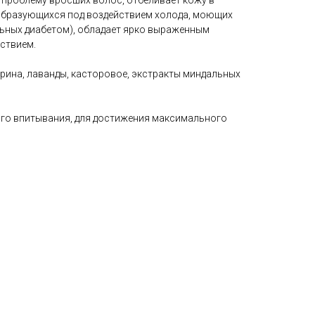
 проблему вросших волос, отбеливает кожу в
 образующихся под воздействием холода, моющих
ольных диабетом), обладает ярко выраженным
ствием.
рина, лаванды, касторовое, экстракты миндальных
ого впитывания, для достижения максимального