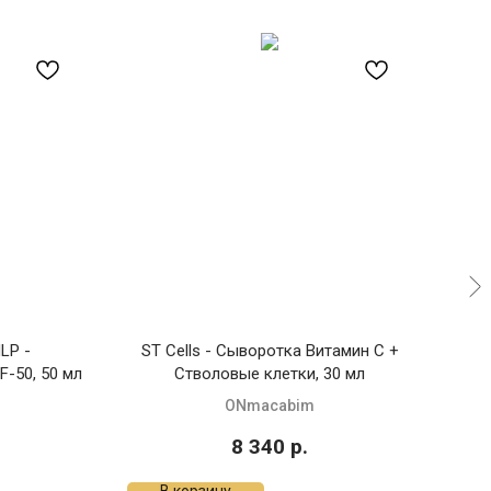
LP -
ST Cells - Сыворотка Витамин С +
VI
-50, 50 мл
Стволовые клетки, 30 мл
ONmacabim
8 340
р.
В корзину