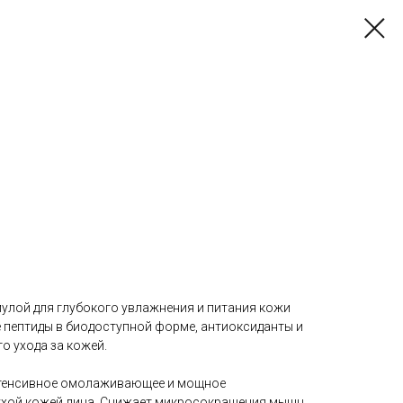
лой для глубокого увлажнения и питания кожи
 пептиды в биодоступной форме, антиоксиданты и
о ухода за кожей.
нтенсивное омолаживающее и мощное
 сухой кожей лица. Снижает микросокращения мышц