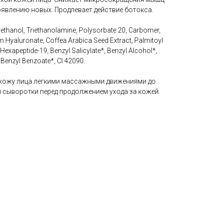
явлению новых. Продлевает действие ботокса.
xyethanol, Triethanolamine, Polysorbate 20, Carbomer,
um Hyaluronate, Coffea Arabica Seed Extract, Palmitoyl
exapeptide-19, Benzyl Salicylate*, Benzyl Alcohol*,
 Benzyl Benzoate*, CI 42090.
ю кожу лица легкими массажными движениями до
сыворотки перед продолжением ухода за кожей.