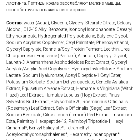
лифтинга. Пептиды крема расслабляют мелкие мышцы,
способствуя разглаживанию морщин.
Состав:
water (Aqua), Glycerin, Glyceryl Stearate Citrate, Cetearyl
Alcohol, C12-15 Alkyl Benzoate, Isononyl Isononanoate, Cetearyl
Ethylhexanoate, Hydrogenated Polyisobutene, Butylene Glycol,
Sodium Acrylates Copolymer, Cetyl Palmitate, Phenoxyethanol,
Glyceryl Caprylate, Rahnella/Soy Protein Ferment, Lecithin, Urea,
Chlorphenesin, Fragrance (Parfum), Allantoin, Caprylyl Glycol,
Laureth-3, Anemarrhena Asphodeloides Root Extract, Glyceryl
Acrylate/Acrylic Acid Copolymer, Hydroxyethylcellulose, Sodium
Lactate, Sodium Hyaluronate, Acetyl Dipeptide-1 Cetyl Ester,
Potassium Sorbate, Sodium Dehydroacetate, Centella Asiatica
Extract, Equisetum Arvense Extract, Hamamelis Virginiana (Witch
Hazel) Leaf Extract, Humulus Lupulus (Hop) Extract, Pinus
Sylvestris Bud Extract, Polysorbate 20, Rosmarinus Officinalis
(Rosemary) Leaf Extract, Salvia Officinalis (Sage) Leaf Extract,
Sodium Benzoate, Citrus Limon (Lemon) Peel Extract, Trisodium
Edta, Palmitoyl Hexapeptide-12, Palmitoyl Tripeptide-1, Hexyl
Cinnamal*, Benzyl Salicylate*, Tetramethyl
Acetyloctahydronaphthalenes*, Hexamethylindanopyran*,