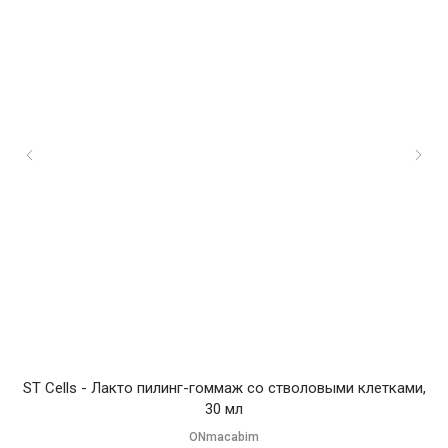
ST Cells - Лакто пилинг-гоммаж со стволовыми клетками,
Pe
30 мл
ONmacabim