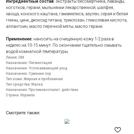
Ингредиентный состав:
экстракты бессмертника, лаванды,
ноготков, герани, мыльнянки лекарственной, шалфея,
хвоща, конского каштана, гамамелиса, азулен, серая и белая
глины, цинк, диоксид титана, триклозан, гликолевая кислота,
аллантоин, масло перечной мяты, масло герани.
Применение:
наносить на очищенную кожу 1-2 раза в
неделю на 10-15 минут. По окончании тщательно смывать
водой комнатной температуры.
Линия: DM
Назначение: Пигментация
Назначение: Успокаивающий уход
Назначение: Сужение пор
Тип кожи: Жирная и проблемная
Тип средства: Маска
Назначение: Противовоспалит. действие
Страна: Израиль
Смотрите также: