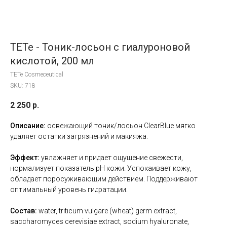
TETe - Тоник-лосьон с гиалуроновой
кислотой, 200 мл
TETe Cosmeceutical
SKU:
718
2 250
р.
Описание:
освежающий тоник/лосьон ClearBlue мягко
удаляет остатки загрязнений и макияжа.
Эффект:
увлажняет и придает ощущение свежести,
нормализует показатель pH кожи. Успокаивает кожу,
обладает поросуживающим действием. Поддерживают
оптимальный уровень гидратации.
Состав:
water, triticum vulgare (wheat) germ extract,
saccharomyces cerevisiae extract, sodium hyaluronate,