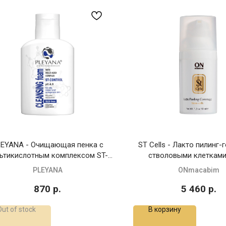
EYANA - Очищающая пенка с
ST Cells - Лакто пилинг
ьтикислотным комплексом ST-
стволовыми клетками,
CONTROL, 75 мл
PLEYANA
ONmacabim
870
р.
5 460
р.
Out of stock
В корзину