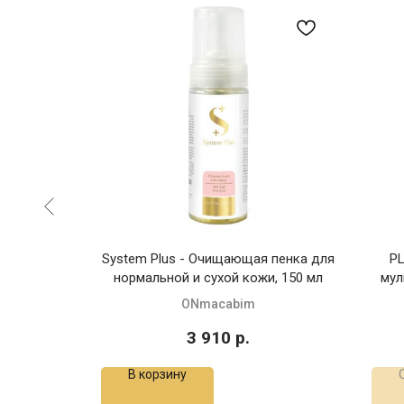
P -
System Plus - Очищающая пенка для
PL
для тела
нормальной и сухой кожи, 150 мл
мул
ONmacabim
3 910
р.
В корзину