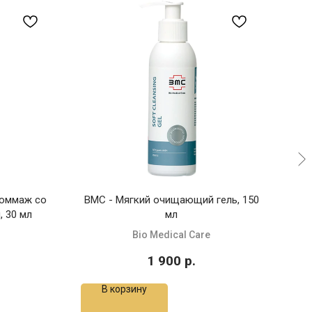
-гоммаж со
BMC - Мягкий очищающий гель, 150
T
 30 мл
мл
Bio Medical Care
1 900
р.
В корзину