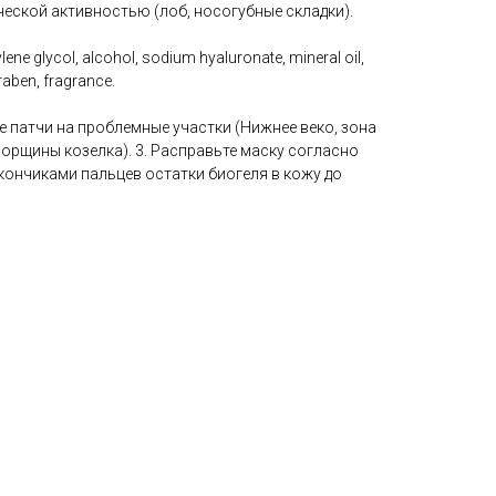
еской активностью (лоб, носогубные складки).
lene glycol, alcohol, sodium hyaluronate, mineral oil,
raben, fragrance.
е патчи на проблемные участки (Нижнее веко, зона
орщины козелка). 3. Расправьте маску согласно
е кончиками пальцев остатки биогеля в кожу до