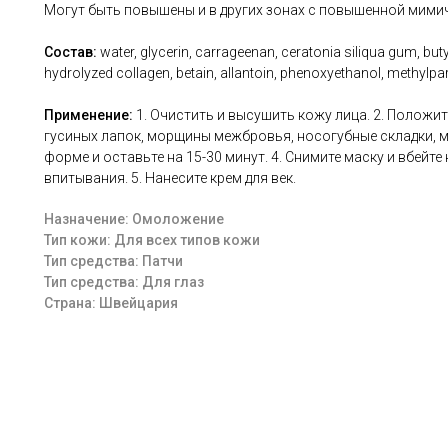
Могут быть повышены и в других зонах с повышенной мимич
Состав:
water, glycerin, carrageenan, ceratonia siliqua gum, buty
hydrolyzed collagen, betain, allantoin, phenoxyethanol, methylpa
Применение:
1. Очистить и высушить кожу лица. 2. Положит
гусиных лапок, морщины межбровья, носогубные складки, м
форме и оставьте на 15-30 минут. 4. Снимите маску и вбейт
впитывания. 5. Нанесите крем для век.
Назначение: Омоложение
Тип кожи: Для всех типов кожи
Тип средства: Патчи
Тип средства: Для глаз
Страна: Швейцария