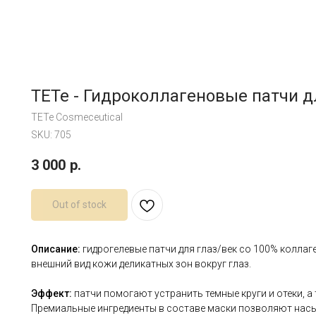
TETe - Гидроколлагеновые патчи дл
TETe Cosmeceutical
SKU:
705
3 000
р.
Out of stock
Описание:
гидрогелевые патчи для глаз/век со 100% колла
внешний вид кожи деликатных зон вокруг глаз.
Эффект:
патчи помогают устранить темные круги и отеки, а
Премиальные ингредиенты в составе маски позволяют нас