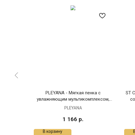
круг глаз,
PLEYANA - Мягкая пенка с
ST C
увлажняющим мультикомплексом,
со
170 мл
PLEYANA
1 166
р.
В корзину