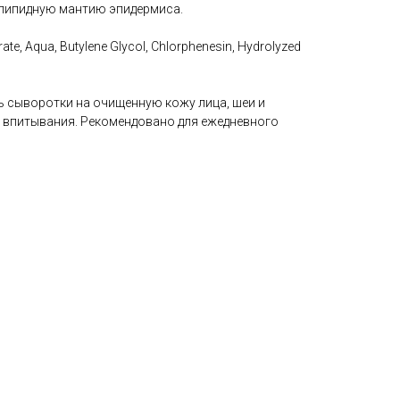
-липидную мантию эпидермиса.
e, Aqua, Butylene Glycol, Chlorphenesin, Hydrolyzed
ь сыворотки на очищенную кожу лица, шеи и
о впитывания. Рекомендовано для ежедневного