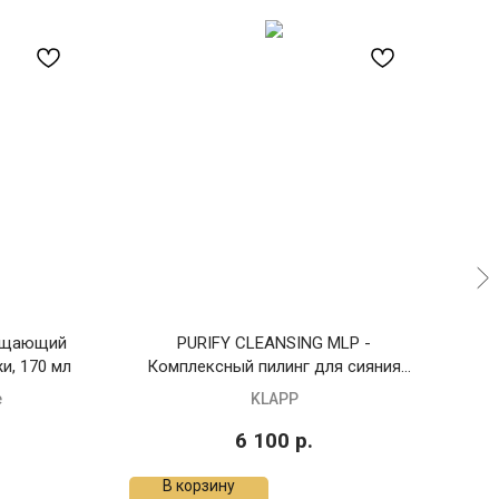
чищающий
PURIFY CLEANSING MLP -
NR 
и, 170 мл
Комплексный пилинг для сияния
кожи, 30 мл
e
KLAPP
6 100
р.
В корзину