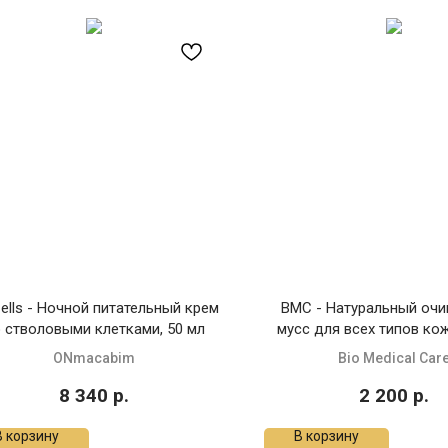
ells - Ночной питательный крем
BMC - Натуральный о
 стволовыми клетками, 50 мл
мусс для всех типов кож
ONmacabim
Bio Medical Car
8 340
р.
2 200
р.
В корзину
В корзину