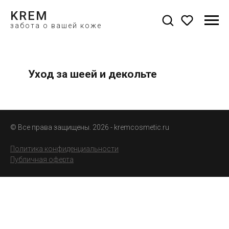
KREM
забота о вашей коже
Уход за шеей и декольте
крем для шеи и
декольте
© Все права защищены. 2026 - kremcosmetic.ru
Политика конфиденциальности
Публичная оферта